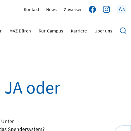
A
Kontakt
News
Zuweiser
A
03.06.2023
r
MVZ Düren
Rur-Campus
Karriere
Über uns
 JA oder
Unter
 das Spendersystem?