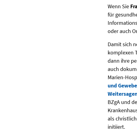
Wenn Sie
Fr
für gesundhe
Informations
oder auch O
Damit sich 
komplexen 
dann ihre pe
auch dokumen
Marien-Hospi
und Gewebes
Weitersage
BZgA und de
Krankenhaus
als christli
initiiert.