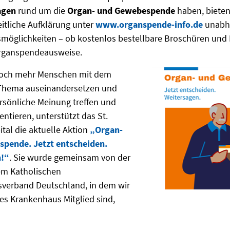
agen
rund um die
Organ- und Gewebespende
haben, bieten
itliche Aufklärung unter
www.organspende-info.de
unabh
möglichkeiten – ob kostenlos bestellbare Broschüren und F
rganspendeausweise.
noch mehr Menschen mit dem
Thema auseinandersetzen und
rsönliche Meinung treffen und
tieren, unterstützt das St.
tal die aktuelle Aktion
„Organ-
pende. Jetzt entscheiden.
n!“
. Sie wurde gemeinsam von der
m Katholischen
verband Deutschland, in dem wir
ches Krankenhaus Mitglied sind,