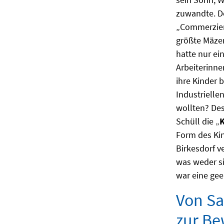
zuwandte. D
„Commerzien
größte Mäzen
hatte nur ei
Arbeiterinne
ihre Kinder 
Industriellen
wollten? Des
Schüll die „
K
Form des Ki
Birkesdorf v
was weder si
war eine gee
Von Sa
zur Be