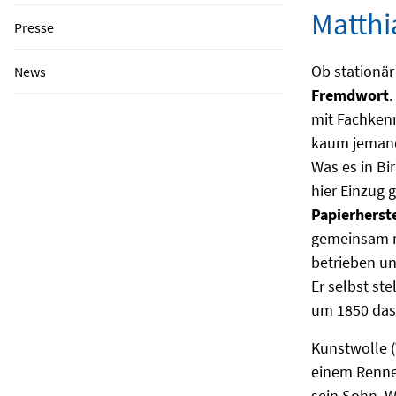
Matthi
Presse
Ob stationär
News
Fremdwort
.
mit Fachken
kaum jemand
Was es in Bi
hier Einzug
Papierherst
gemeinsam mi
betrieben un
Er selbst st
um 1850 das
Kunstwolle 
einem Renne
sein Sohn, W