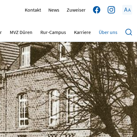
A
Kontakt
News
Zuweiser
A
r
MVZ Düren
Rur-Campus
Karriere
Über uns