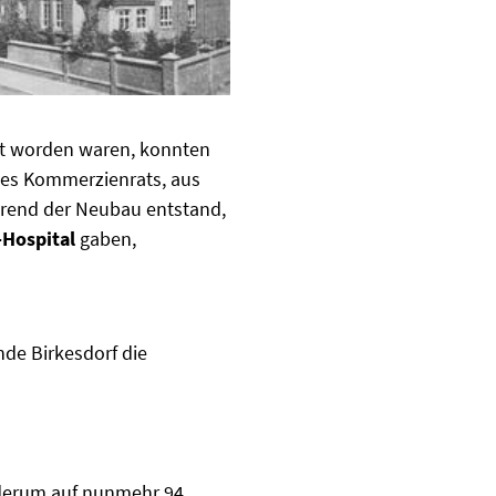
t worden waren, konnten
des Kommerzienrats, aus
hrend der Neubau entstand,
-Hospital
gaben,
nde Birkesdorf die
ederum auf nunmehr 94