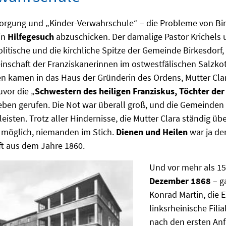
orgung und „Kinder-Verwahrschule“ – die Probleme von Bir
in
Hilfegesuch
abzuschicken. Der damalige Pastor Krichels 
politische und die kirchliche Spitze der Gemeinde Birkesdorf,
schaft der Franziskanerinnen im ostwestfälischen Salzkot
en kamen in das Haus der Gründerin des Ordens, Mutter Clar
uvor die „
Schwestern des heiligen Franziskus, Töchter der
Leben gerufen. Die Not war überall groß, und die Gemeinden
leisten. Trotz aller Hindernisse, die Mutter Clara ständig üb
 möglich, niemanden im Stich.
Dienen und Heilen
war ja de
t aus dem Jahre 1860.
Und vor mehr als 1
Dezember 1868
– g
Konrad Martin, die E
linksrheinische Filia
nach den ersten Anf