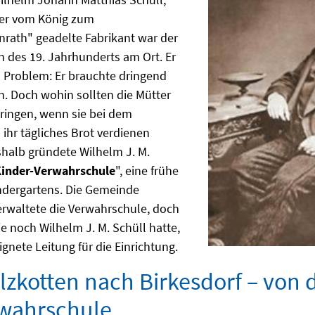
er vom König zum
rath" geadelte Fabrikant war der
 des 19. Jahrhunderts am Ort. Er
n Problem: Er brauchte dringend
n. Doch wohin sollten die Mütter
bringen, wenn sie bei dem
 ihr tägliches Brot verdienen
halb gründete Wilhelm J. M.
inder-Verwahrschule
", eine frühe
ndergartens. Die Gemeinde
erwaltete die Verwahrschule, doch
e noch Wilhelm J. M. Schüll hatte,
ignete Leitung für die Einrichtung.
lzkotten nach Birkesdorf – von 
wahrschule