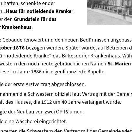
hatten, schenkte er der
n „
Haus für notleidende Kranke
“.
er den
Grundstein für das
r Krankenhaus
.
 Gebäude renoviert und den neuen Bedürfnissen angepass
tober 1876
bezogen werden. Später wurde, auf Betreiben 
ür notleidende Kranke“ das Birkesdorfer Krankenhaus. Wä
western den noch heute gebräuchlichen Namen
St. Marien
diese im Jahre 1886 die eigenfinanzierte Kapelle.
 der erste Arztvertrag abgeschlossen.
ahmen die Schwestern offiziell laut Vertrag mit der Gemei
ft des Hauses, die 1912 um 40 Jahre verlängert wurde.
lgte der Neubau von zwei OP-Räumen.
 eine Wäscherei eingerichtet.
ängerten die Schwestern den Vertrag mit der Gemeinde wi