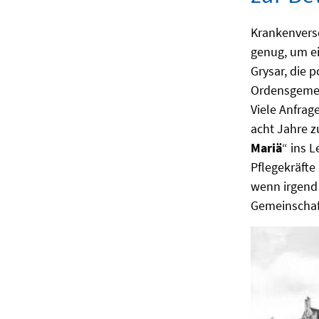
Krankenvers
genug, um e
Grysar, die 
Ordensgemein
Viele Anfrag
acht Jahre z
Mariä
“ ins 
Pflegekräfte 
wenn irgend
Gemeinschaf