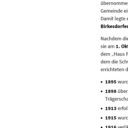
übernommen 
Gemeinde ei
Damit legte 
Birkesdorfe
Nachdem die
sie am
1. Ok
dem „Haus f
dem die Sch
errichteten 
1895
wurde
1898
übern
Trägerscha
1913
erfo
1915
wurde
1916
verl