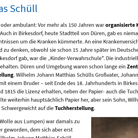
as Schüll
 oder ambulant: Vor mehr als 150 Jahren war
organisierte
 Auch in Birkesdorf, heute Stadtteil von Düren, gab es niema
ntnissen um die Kranken kümmerte. An eine Krankenversic
 zu denken, obwohl sie schon 15 Jahre später im Deutsche
rkesdorf gab, war die „Kinder-Verwahrschule". Die industriel
 gehalten. Düren und Umgebung waren schon lange ein
Zent
ellung
. Wilhelm Johann Matthias Schülls Großvater, Johann
t einem Bruder – seit Ende des 18. Jahrhunderts in Birkesd
d 1815 die Lizenz erhalten, neben der Papier- auch die Tu
ellte weiterhin hauptsächlich Papier her, aber sein Sohn, Wi
 Schwergewicht auf die
Tuchherstellung
.
(Wolle aus Lumpen) war damals zu
r geworden, dem sich aber erst
ilhelm Johann Matthias Schüll,