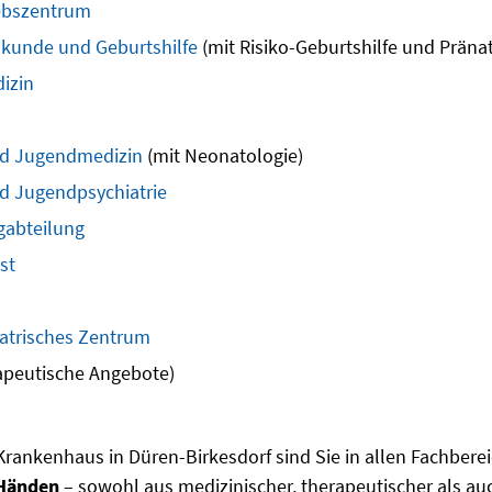
ebszentrum
lkunde und Geburtshilfe
(mit Risiko-Geburtshilfe und Präna
izin
nd Jugendmedizin
(mit Neonatologie)
d Jugendpsychiatrie
abteilung
st
iatrisches Zentrum
apeutische Angebote)
rankenhaus in Düren-Birkesdorf sind Sie in allen Fachber
 Händen
– sowohl aus medizinischer, therapeutischer als auc