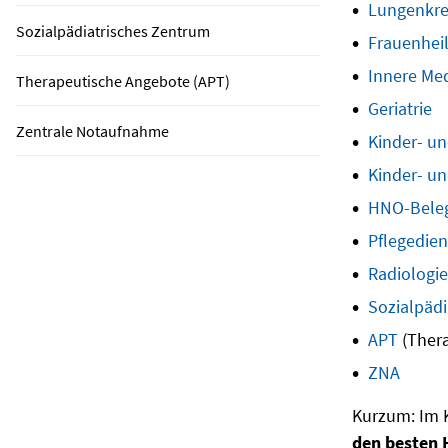
Lungenkr
Sozialpädiatrisches Zentrum
Frauenhei
Innere Med
Therapeutische Angebote (APT)
Geriatrie
Zentrale Notaufnahme
Kinder- u
Kinder- un
HNO-Beleg
Pflegedien
Radiologie
Sozialpäd
APT
(Ther
ZNA
Kurzum: Im K
den besten