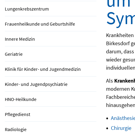
um 
Lungenkrebszentrum
Sy
Frauenheilkunde und Geburtshilfe
Krankheiten
Innere Medizin
Birkesdorf 
darum, dass 
Geriatrie
wieder gesu
individuelle
Klinik für Kinder- und Jugendmedizin
Als
Kranken
Kinder- und Jugendpsychiatrie
modernen Kr
Fachbereiche
HNO-Heilkunde
hinausgehen
Pflegedienst
Anästhesi
Chirurgie
Radiologie