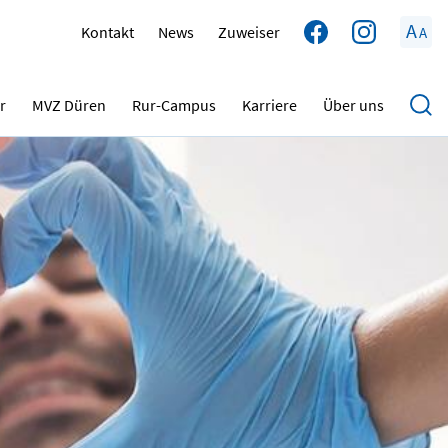
A
Kontakt
News
Zuweiser
A
r
MVZ Düren
Rur-Campus
Karriere
Über uns