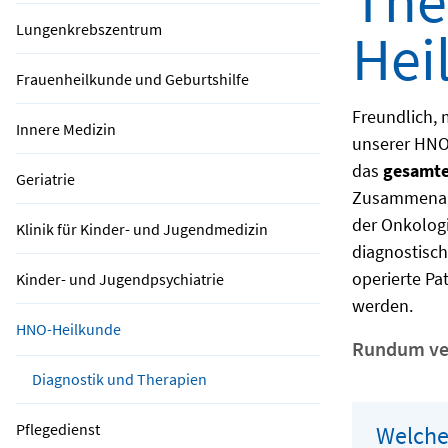
The
Lungenkrebszentrum
Hei
Frauenheilkunde und Geburtshilfe
Freundlich, 
Innere Medizin
unserer HNO-
das
gesamte
Geriatrie
Zusammenarb
der Onkologi
Klinik für Kinder- und Jugendmedizin
diagnostisch
operierte Pa
Kinder- und Jugendpsychiatrie
werden.
HNO-Heilkunde
Rundum vers
Diagnostik und Therapien
Pflegedienst
Welche