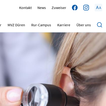
A
Kontakt
News
Zuweiser
A
r
MVZ Düren
Rur-Campus
Karriere
Über uns