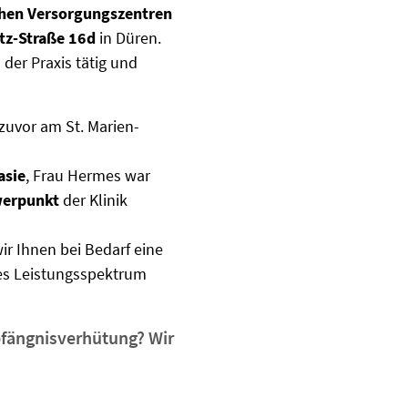
chen Versorgungszentren
tz-Straße 16d
in Düren.
der Praxis tätig und
zuvor am St. Marien-
asie
, Frau Hermes war
werpunkt
der Klinik
r Ihnen bei Bedarf eine
nes Leistungsspektrum
pfängnisverhütung? Wir