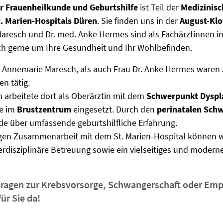
ür Frauenheilkunde und Geburtshilfe
ist Teil der
Medizinis
t. Marien-Hospitals Düren
. Sie finden uns in der
August-Klo
resch und Dr. med. Anke Hermes sind als Fachärztinnen in 
h gerne um Ihre Gesundheit und Ihr Wohlbefinden.
 Annemarie Maresch, als auch Frau Dr. Anke Hermes waren 
en tätig.
 arbeitete dort als Oberärztin mit dem
Schwerpunkt Dyspl
e im
Brustzentrum
eingesetzt. Durch den
perinatalen Sch
de über umfassende geburtshilfliche Erfahrung.
gen Zusammenarbeit mit dem St. Marien-Hospital können wi
erdisziplinäre Betreuung sowie ein vielseitiges und moder
Fragen zur Krebsvorsorge, Schwangerschaft oder Em
für Sie da!