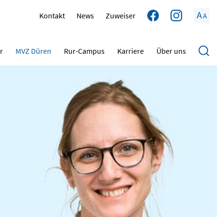
A
Kontakt
News
Zuweiser
A
r
MVZ Düren
Rur-Campus
Karriere
Über uns