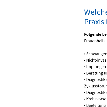
Welche
Praxis
Folgende Le
Frauenheilku
• Schwanger
• Nicht-invas
• Impfungen
• Beratung u
• Diagnosti
Zyklusstöru
• Diagnostik
• Krebsvorso
• Begleitun