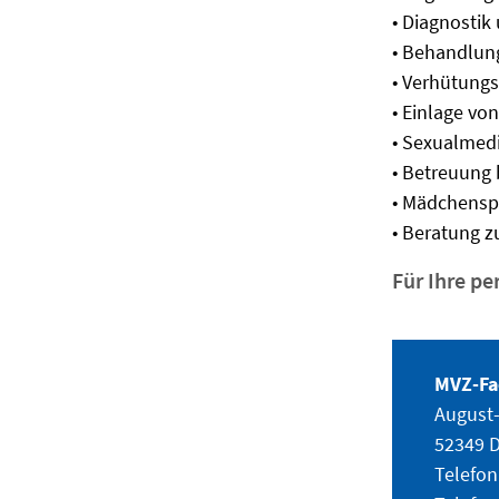
• Diagnosti
• Behandlun
• Verhütungs
• Einlage vo
• Sexualmed
• Betreuung
• Mädchensp
• Beratung 
Für Ihre p
MVZ-Fa
August-
52349 
Telefon