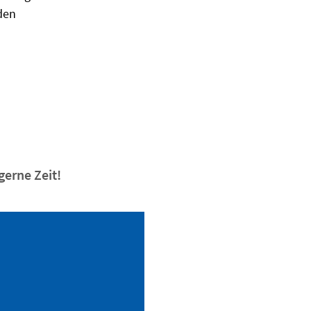
den
erne Zeit!