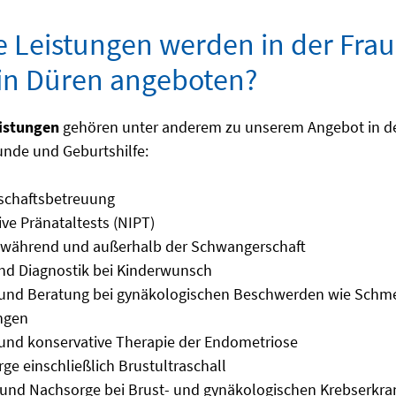
 Leistungen werden in der Fra
 in Düren angeboten?
istungen
gehören unter anderem zu unserem Angebot in de
nde und Geburtshilfe:
schaftsbetreuung
ive Pränataltests (NIPT)
 während und außerhalb der Schwangerschaft
nd Diagnostik bei Kinderwunsch
k und Beratung bei gynäkologischen Beschwerden wie Schm
ngen
 und konservative Therapie der Endometriose
rge einschließlich Brustultraschall
g und Nachsorge bei Brust- und gynäkologischen Krebserkr