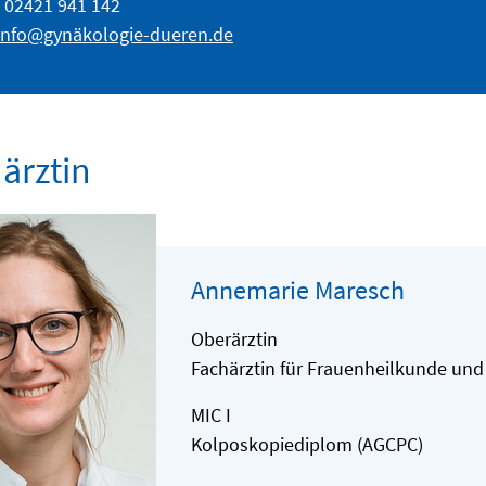
: 02421 941 142
info@gynäkologie-dueren.de
ärztin
Annemarie Maresch
Oberärztin
Fachärztin für Frauenheilkunde und
MIC I
Kolposkopiediplom (AGCPC)