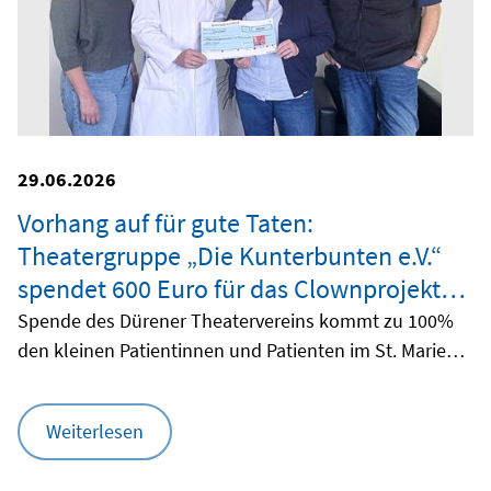
29.06.2026
Vorhang auf für gute Taten:
Theatergruppe „Die Kunterbunten e.V.“
spendet 600 Euro für das Clownprojekt
der Kinderklinik
Spende des Dürener Theatervereins kommt zu 100%
den kleinen Patientinnen und Patienten im St. Marien-
Hospital zugute
Weiterlesen