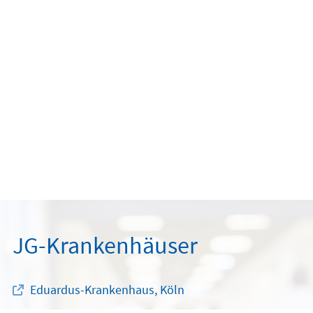
JG-Krankenhäuser
Eduardus-Krankenhaus, Köln