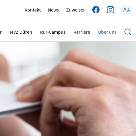
A
Kontakt
News
Zuweiser
A
r
MVZ Düren
Rur-Campus
Karriere
Über uns