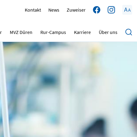
A
Kontakt
News
Zuweiser
A
r
MVZ Düren
Rur-Campus
Karriere
Über uns