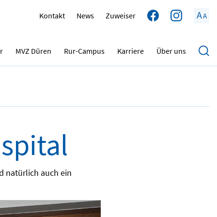
A
Kontakt
News
Zuweiser
A
12.02.2026
r
MVZ Düren
Rur-Campus
Karriere
Über uns
spital
d natürlich auch ein