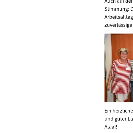
Auch auf den
Stimmung: De
Arbeitsallta
zuverlässige
Ein herzlich
und guter La
Alaaf!