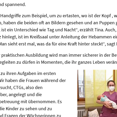
nd spannend.
Handgriffe zum Beispiel, um zu ertasten, wo ist der Kopf , 
b, haben die beiden oft an Bildern gesehen und an Puppen g
ist ein Unterschied wie Tag und Nacht“, erzählt Tina. Auch
inlegt, ist im Kreißsaal unter Anleitung der Hebammen ei
an sieht erst mal, was da für eine Kraft hinter steckt“, sagt 
praktischen Ausbildung wird man immer sicherer in der Be
egleiten zu dürfen in Momenten, die ihr ganzes Leben verän
zu ihren Aufgaben im ersten
„Wir haben die Frauen während der
sucht, CTGs, also den
er, angelegt und die
betreuung mit übernommen. Es
die Kinder zu sehen und zu
nd Fragen der Wöchnerinnen zu