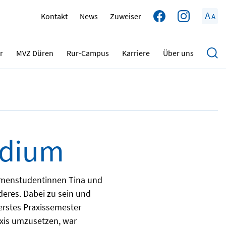
A
Kontakt
News
Zuweiser
A
16.02.2022
r
MVZ Düren
Rur-Campus
Karriere
Über uns
dium
mmenstudentinnen Tina und
eres. Dabei zu sein und
erstes Praxissemester
raxis umzusetzen, war