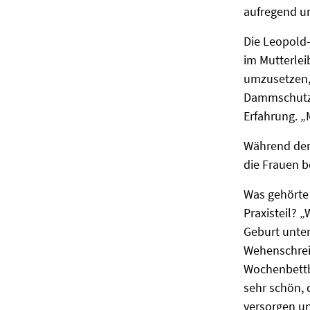
aufregend u
Die Leopold-
im Mutterlei
umzusetzen, 
Dammschutz h
Erfahrung. „M
Während der 
die Frauen b
Was gehörte 
Praxisteil? 
Geburt unter
Wehenschreib
Wochenbett
sehr schön, 
versorgen u