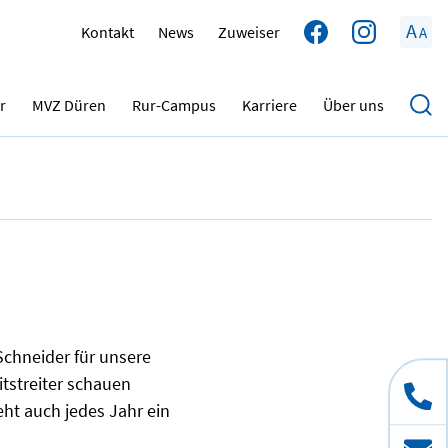
A
Kontakt
News
Zuweiser
A
07.01.2022
r
MVZ Düren
Rur-Campus
Karriere
Über uns
Schneider für unsere
itstreiter schauen
t auch jedes Jahr ein