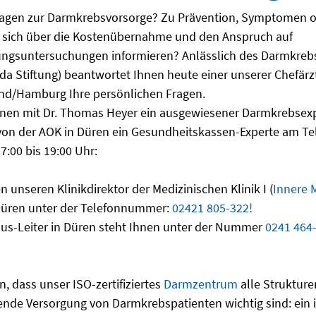
ragen zur Darmkrebsvorsorge? Zu Prävention, Symptomen o
 sich über die Kostenübernahme und den Anspruch auf
ngsuntersuchungen informieren? Anlässlich des Darmkrebsm
rda Stiftung) beantwortet Ihnen heute einer unserer Chefärz
nd/Hamburg Ihre persönlichen Fragen.
hnen mit Dr. Thomas Heyer ein ausgewiesener Darmkrebsexp
on der AOK in Düren ein Gesundheitskassen-Experte am Tel
7:00 bis 19:00 Uhr:
en unseren Klinikdirektor der Medizinischen Klinik I (
Innere 
 Düren unter der Telefonnummer:
02421 805-322!
us-Leiter in Düren steht Ihnen unter der Nummer
0241 464
n, dass unser ISO-zertifiziertes
Darmzentrum
alle Strukture
nde Versorgung von Darmkrebspatienten wichtig sind: ein i