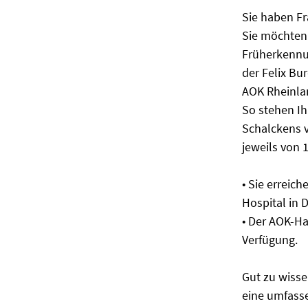
Sie haben F
Sie möchten
Früherkennu
der Felix Bu
AOK Rheinla
So stehen I
Schalckens v
jeweils von 1
• Sie erreich
Hospital in
• Der AOK-Ha
Verfügung.
Gut zu wisse
eine umfasse