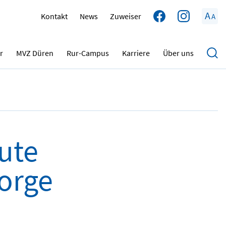
A
Kontakt
News
Zuweiser
A
09.03.2023
r
MVZ Düren
Rur-Campus
Karriere
Über uns
ute
sorge