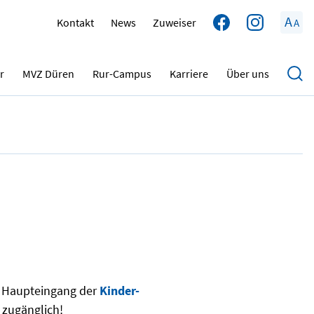
A
Kontakt
News
Zuweiser
A
28.04.2023
r
MVZ Düren
Rur-Campus
Karriere
Über uns
 Haupteingang der
Kinder-
 zugänglich!