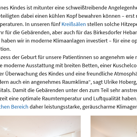
ines Kindes ist mitunter eine schweißtreibende Angelegenhe
teiligten dabei einen kühlen Kopf bewahren können – erst r
raturen. In unseren fünf
Kreißsälen
stellen solche Hitzep
r für die Gebärenden, aber auch für das Birkesdorfer He
o haben wir in moderne Klimaanlagen investiert – für eine o
tion.
ess der Geburt für unsere Patientinnen so angenehm wie mö
ne moderne Ausstattung mit breiten Betten, einer Kuschelc
er Überwachung des Kindes und eine freundliche Atmosphär
dern auch ein angenehmes Raumklima“, sagt Ulrike Hoberg, 
itals. Damit die Gebärenden unter den zum Teil sehr anst
zeit eine optimale Raumtemperatur und Luftqualität haben
ichen Bereich
daher leistungsstarke, geräuscharme Klimager