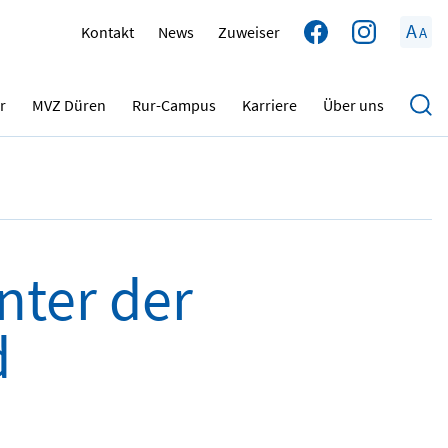
A
Kontakt
News
Zuweiser
A
11.07.2023
r
MVZ Düren
Rur-Campus
Karriere
Über uns
nter der
d