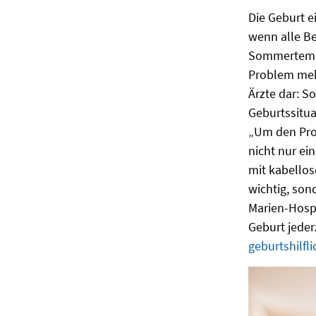
Die Geburt e
wenn alle Be
Sommertempe
Problem meh
Ärzte dar: S
Geburtssitua
„Um den Proz
nicht nur ei
mit kabellos
wichtig, son
Marien-Hosp
Geburt jeder
geburtshilfl