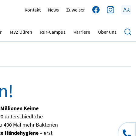
A
Kontakt
News
Zuweiser
A
15.10.2023
r
MVZ Düren
Rur-Campus
Karriere
Über uns
n!
 Millionen Keime
00 unterschiedliche
zu 400 Mal mehr Bakterien
te Händehygiene
– erst