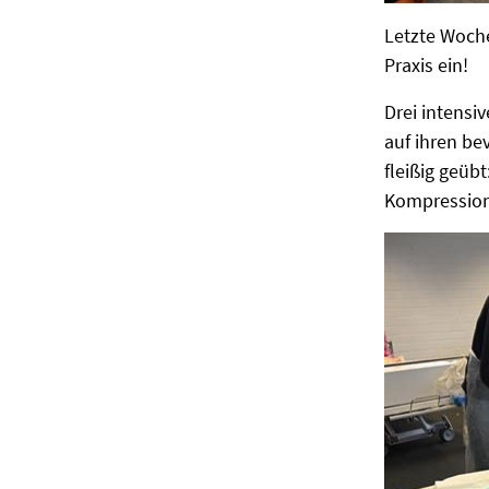
Letzte Woche
Praxis ein!
Drei intensi
auf ihren be
fleißig geüb
Kompression