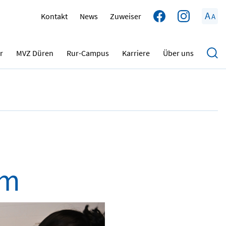
A
Kontakt
News
Zuweiser
A
15.12.2023
r
MVZ Düren
Rur-Campus
Karriere
Über uns
um