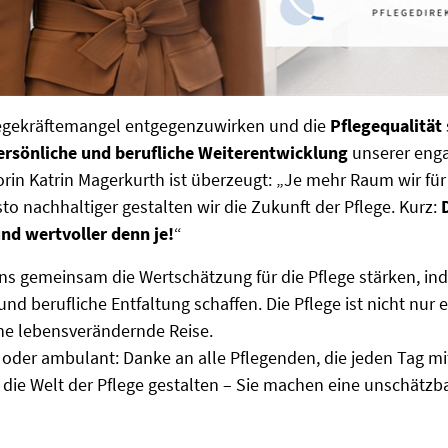
gekräftemangel entgegenzuwirken und die
Pflegequalität
ersönliche und berufliche Weiterentwicklung
unserer enga
orin Katrin Magerkurth ist überzeugt: „Je mehr Raum wir f
sto nachhaltiger gestalten wir die Zukunft der Pflege. Kurz:
nd wertvoller denn je!
“
ns gemeinsam die Wertschätzung für die Pflege stärken, in
und berufliche Entfaltung schaffen. Die Pflege ist nicht nur 
ne lebensverändernde Reise.
 oder ambulant: Danke an alle Pflegenden, die jeden Tag m
ie Welt der Pflege gestalten – Sie machen eine unschätzbar