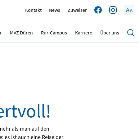
A
Kontakt
News
Zuweiser
A
19.12.2023
r
MVZ Düren
Rur-Campus
Karriere
Über uns
,
rtvoll!
 mehr als man auf den
; es ist auch eine Reise der