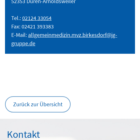
52353 Düren-Arnoldsweiler
Tel.:
02124 33054
Fax: 02421 393383
E-Mail:
allgemeinmedizin.mvz.birkesdorf@jg-
gruppe.de
Zurück zur Übersicht
Kontakt