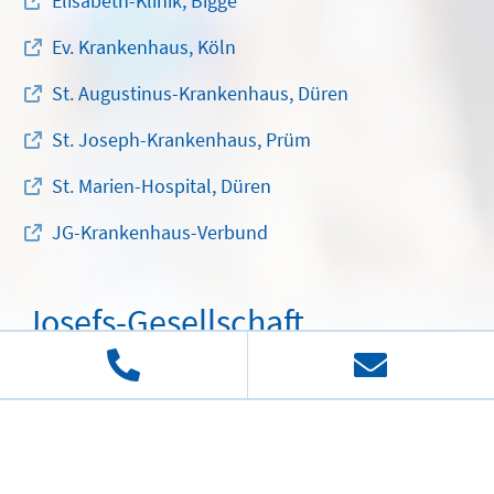
Kontakt
St. Marien-Hospital
Hospitalstraße 44
52353 Düren
Tel.:
02421 805-0
Fax: 02421 805-7575
Für Anfragen per E-Mail nutzen Sie bitte unser
Kontaktformular
.
Anfahrt
Facebook
Instagram