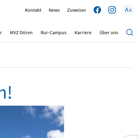
A
Kontakt
News
Zuweiser
A
19.05.2024
r
MVZ Düren
Rur-Campus
Karriere
Über uns
n!