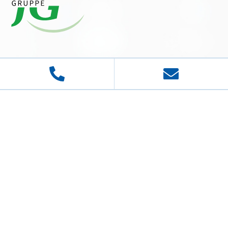
"
Im Mittelpunkt der Mensch
" ist unser Leitsatz. An ihm
und unseren christlichen Wurzeln richten wir unsere
medizinische und pflegerische Behandlung und
Betreuung der Patientinnen und Patienten aus. Deren
Wohlbefinden und Zufriedenheit ist Orientierung für
unser Handeln.
Josefs-Gesellschaft gAG
© 2026 Josefs-Gesellschaft gAG