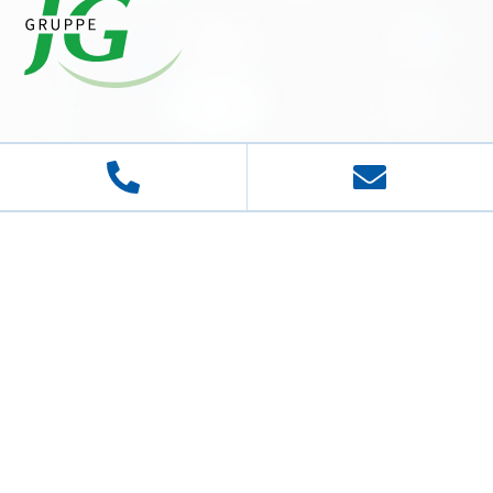
"
Im Mittelpunkt der Mensch
" ist unser Leitsatz. An ihm
und unseren christlichen Wurzeln richten wir unsere
medizinische und pflegerische Behandlung und
Betreuung der Patientinnen und Patienten aus. Deren
Wohlbefinden und Zufriedenheit ist Orientierung für
unser Handeln.
Josefs-Gesellschaft gAG
© 2026 Josefs-Gesellschaft gAG