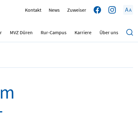
A
Kontakt
News
Zuweiser
A
06.11.2024
r
MVZ Düren
Rur-Campus
Karriere
Über uns
im
-