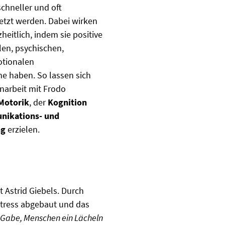
chneller und oft
etzt werden. Dabei wirken
eitlich, indem sie positive
alen, psychischen,
otionalen
e haben. So lassen sich
arbeit mit Frodo
 Motorik
, der
Kognition
ikations- und
ng
erzielen.
 Astrid Giebels. Durch
Stress abgebaut und das
 Gabe, Menschen ein Lächeln