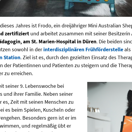
dieses Jahres ist Frodo, ein dreijähriger Mini Australian Shep
 zertifiziert
und arbeitet zusammen mit seiner Besitzerin
ädagogin, am St. Marien-Hospital in Düren
. Die beiden sin
ützen sowohl in der
interdisziplinären Frühförderstelle
als
n Station
. Ziel ist es, durch den gezielten Einsatz des The
 der Patientinnen und Patienten zu steigern und die Therap
er zu erreichen.
eit seiner 9. Lebenswoche bei
ls und ihrer Familie. Neben seiner
er es, Zeit mit seinen Menschen zu
sei es beim Spielen, Kuscheln oder
engehen. Besonders gern ist er im
immen, und regelmäßig übt er