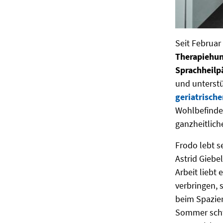
Seit Februar 
Therapiehund
Sprachheilp
und unterst
geriatrische
Wohlbefinden
ganzheitlich
Frodo lebt s
Astrid Giebe
Arbeit liebt 
verbringen, 
beim Spazier
Sommer schw