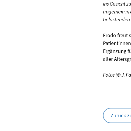
ins Gesicht 
ungemein in d
belastenden 
Frodo freut 
Patientinnen
Ergänzung fü
aller Alters
Fotos (© J. F
Zurück z