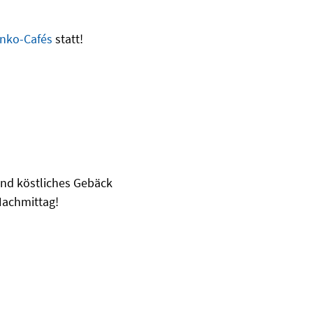
nko-Cafés
statt!
und köstliches Gebäck
Nachmittag!