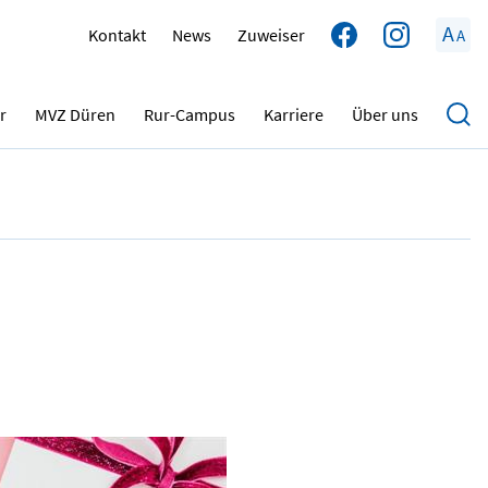
A
Kontakt
News
Zuweiser
A
03.12.2024
r
MVZ Düren
Rur-Campus
Karriere
Über uns