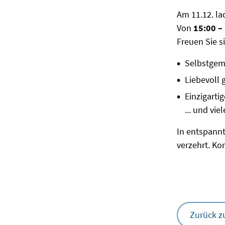
Am 11.12. lad
Von
15:00 –
Freuen Sie si
Selbstgem
Liebevoll 
Einzigarti
... und vi
In entspann
verzehrt. Ko
Zurück z