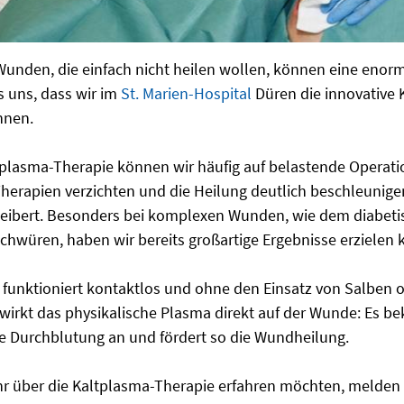
unden, die einfach nicht heilen wollen, können eine enor
s uns, dass wir im
St. Marien-Hospital
Düren die innovative 
nnen.
tplasma-Therapie können wir häufig auf belastende Operati
Therapien verzichten und die Heilung deutlich beschleunigen
Meibert. Besonders bei komplexen Wunden, wie dem diabet
hwüren, haben wir bereits großartige Ergebnisse erzielen 
 funktioniert kontaktlos und ohne den Einsatz von Salben
wirkt das physikalische Plasma direkt auf der Wunde: Es be
die Durchblutung an und fördert so die Wundheilung.
hr über die Kaltplasma-Therapie erfahren möchten, melden S