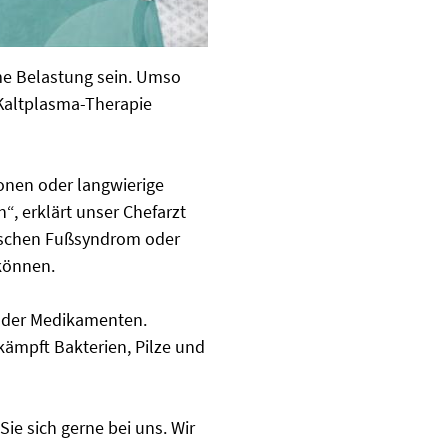
me Belastung sein. Umso
Kaltplasma-Therapie
onen oder langwierige
“, erklärt unser Chefarzt
ischen Fußsyndrom oder
können.
 oder Medikamenten.
kämpft Bakterien, Pilze und
ie sich gerne bei uns. Wir