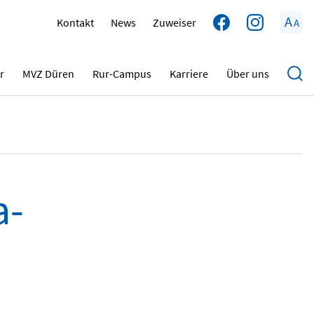
A
Kontakt
News
Zuweiser
A
28.12.2024
r
MVZ Düren
Rur-Campus
Karriere
Über uns
a-