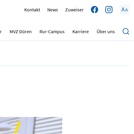
A
Kontakt
News
Zuweiser
A
24.02.2025
r
MVZ Düren
Rur-Campus
Karriere
Über uns