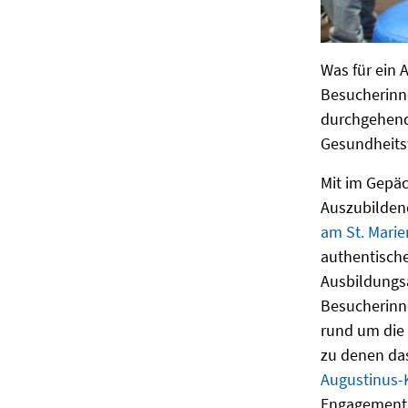
Was für ein 
Besucherinn
durchgehend 
Gesundheitsw
Mit im Gepäc
Auszubilde
am St. Marie
authentische
Ausbildungsa
Besucherinn
rund um die
zu denen d
Augustinus-
Engagement 