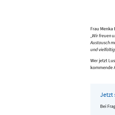
Frau Menka B
„Wir freuen 
Austausch mit
und vielfält
Wer jetzt Lu
kommende Au
Jetzt
Bei Fra