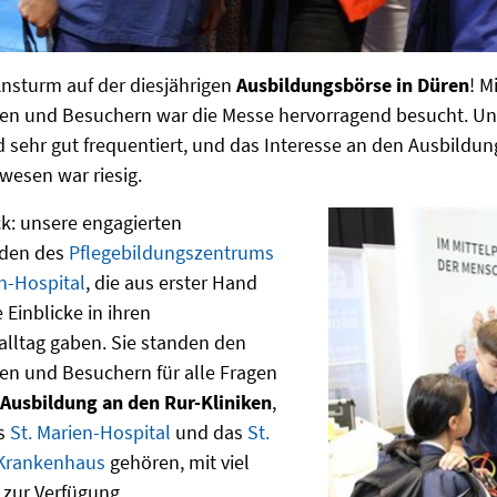
Ansturm auf der diesjährigen
Ausbildungsbörse in Düren
! M
en und Besuchern war die Messe hervorragend besucht. Un
sehr gut frequentiert, und das Interesse an den Ausbildu
esen war riesig.
k: unsere engagierten
nden des
Pflegebildungszentrums
n-Hospital
, die aus erster Hand
 Einblicke in ihren
lltag gaben. Sie standen den
en und Besuchern für alle Fragen
Ausbildung an den Rur-Kliniken
,
as
St. Marien-Hospital
und das
St.
Krankenhaus
gehören, mit viel
zur Verfügung.