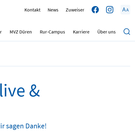
A
Kontakt
News
Zuweiser
A
26.05.2025
r
MVZ Düren
Rur-Campus
Karriere
Über uns
live &
ir sagen Danke!