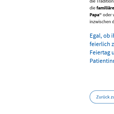
die Traditi
die
familiär
Papa“
oder v
inzwischen 
Egal, ob 
feierlich
Feiertag 
Patientin
Zurück z