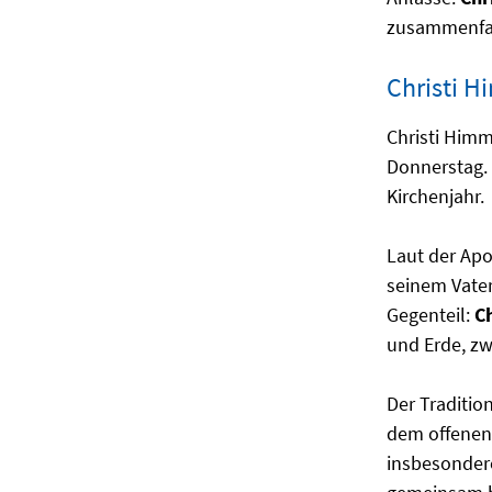
zusammenfall
Christi H
Christi Himm
Donnerstag. 
Kirchenjahr.
Laut der Ap
seinem Vater
Gegenteil:
Ch
und Erde, z
Der Traditio
dem offenen 
insbesondere