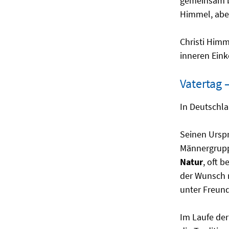
gemeinsam b
Himmel, aber
Christi Himm
inneren Eink
Vatertag 
In Deutschla
Seinen Ursp
Männergrupp
Natur
, oft 
der Wunsch n
unter Freun
Im Laufe der