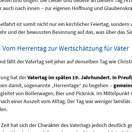
eten und singen. Die Lieder und Gebete an diesem Tag ric
 auch nach innen – zur eigenen Hoffnung und Glaubenskraf
elfahrt ist somit nicht nur ein kirchlicher Feiertag, sonder
ehr und der bewussten Besinnung auf das, was über das Sic
– Vom Herrentag zur Wertschätzung für Väter
nd fällt der Vatertag seit jeher auf denselben Tag wie Christ
rung hat der
Vatertag im späten 19. Jahrhundert. In Preu
en damit, sogenannte „Herrentage“ zu begehen –
gemeins
begleitet von Bollerwagen, Bier und Picknick. Im Mittelpunkt
ach einer Auszeit vom Alltag. Der Tag war weniger familiär 
den.
 Zeit hat sich der Charakter des Vatertags jedoch deutlich 