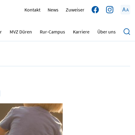
A
Kontakt
News
Zuweiser
A
29.05.2025
r
MVZ Düren
Rur-Campus
Karriere
Über uns
m