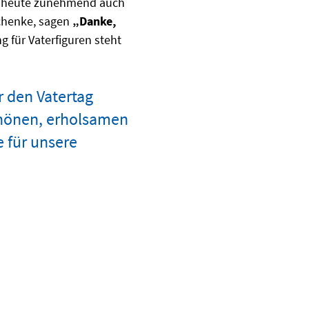
kt heute zunehmend auch
schenke, sagen
„Danke,
g für Vaterfiguren steht
r den Vatertag
schönen, erholsamen
e für unsere