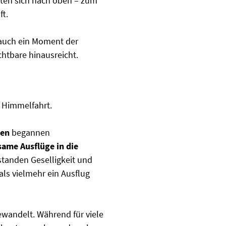
hten sich nach oben – zum
t.
n auch ein Moment der
htbare hinausreicht.
i Himmelfahrt.
ßen
begannen
ame Ausflüge in die
 standen Geselligkeit und
als vielmehr ein Ausflug
gewandelt. Während für viele