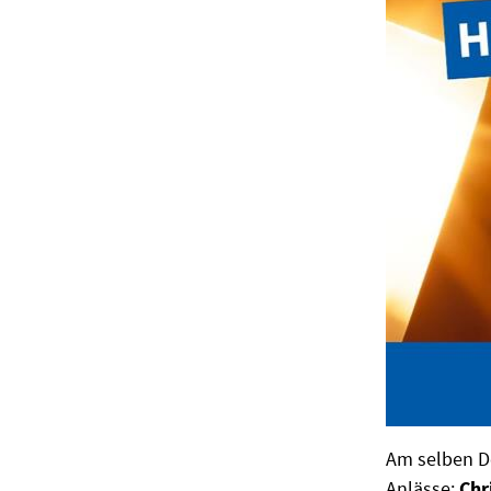
Am selben Do
Anlässe:
Chr