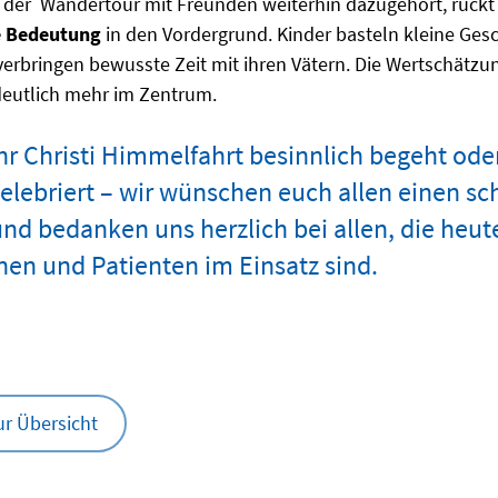
on der Wandertour mit Freunden weiterhin dazugehört, rüc
e Bedeutung
in den Vordergrund. Kinder basteln kleine Ge
erbringen bewusste Zeit mit ihren Vätern. Die Wertschätzun
deutlich mehr im Zentrum.
ihr Christi Himmelfahrt besinnlich begeht ode
 zelebriert – wir wünschen euch allen einen 
und bedanken uns herzlich bei allen, die heut
nen und Patienten im Einsatz sind.
ur Übersicht