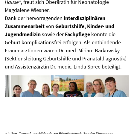
Hause“
, freut sich Oberärztin für Neonatologie
Magdalene Wiesner.
Dank der hervorragenden
interdisziplinären
Zusammenarbeit
von
Geburtshilfe, Kinder- und
Jugendmedizin
sowie der
Fachpflege
konnte die
Geburt komplikationsfrei erfolgen. Als entbindende
Frauenärztinnen waren Dr. med. Miriam Barkowsky
(Sektionsleitung Geburtshilfe und Pränataldiagnostik)
und Assistenzärztin Dr. medic. Linda Spree beteiligt.
v.l.: Sen, Tugce Auszubildende zur Pflegfachkraft, Sandra Stormanns