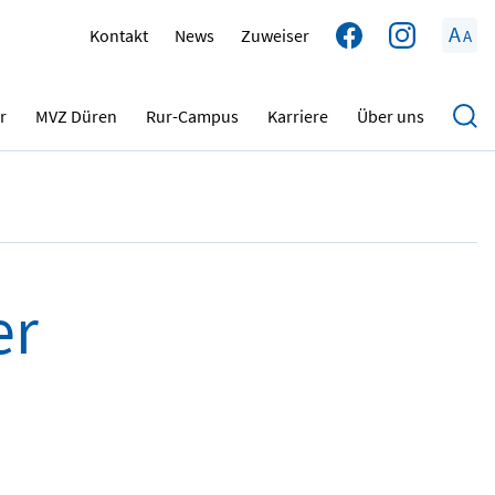
A
Kontakt
News
Zuweiser
A
21.12.2025
r
MVZ Düren
Rur-Campus
Karriere
Über uns
er