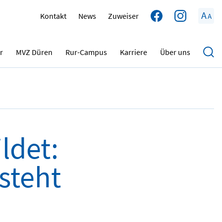
A
Kontakt
News
Zuweiser
A
05.02.2026
r
MVZ Düren
Rur-Campus
Karriere
Über uns
ldet:
steht