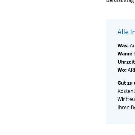
Alle 
Was:
Au
Wann:
F
Uhrzeit
Wo:
ARE
Gut zu 
Kostenl
Wir fre
Ihren B