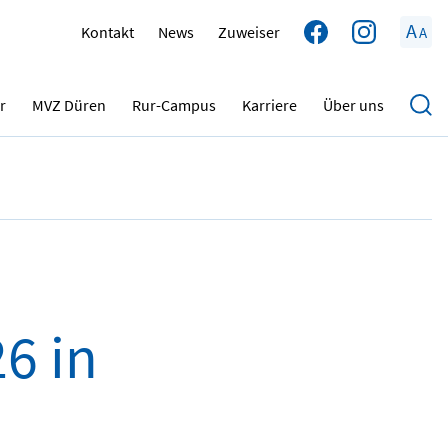
A
Kontakt
News
Zuweiser
A
22.05.2026
r
MVZ Düren
Rur-Campus
Karriere
Über uns
6 in