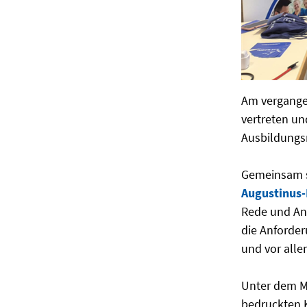
Am vergange
vertreten un
Ausbildungs
Gemeinsam 
Augustinus
Rede und Ant
die Anforde
und vor alle
Unter dem 
bedruckten K