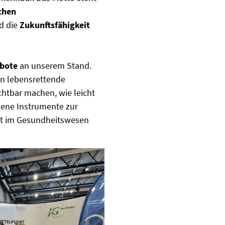
chen
d die
Zukunftsfähigkeit
ebote
an unserem Stand.
in lebensrettende
htbar machen, wie leicht
dene Instrumente zur
eit im Gesundheitswesen