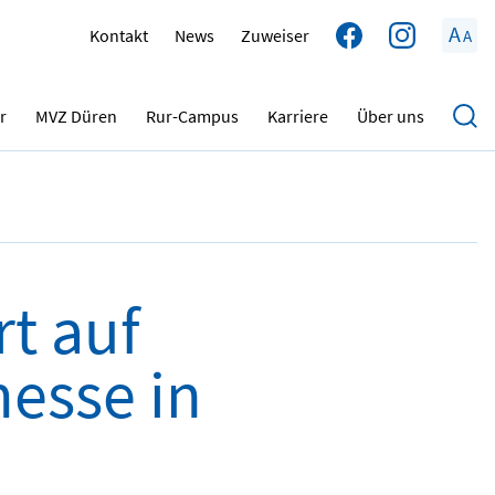
A
Kontakt
News
Zuweiser
A
24.06.2026
r
MVZ Düren
Rur-Campus
Karriere
Über uns
t auf
esse in