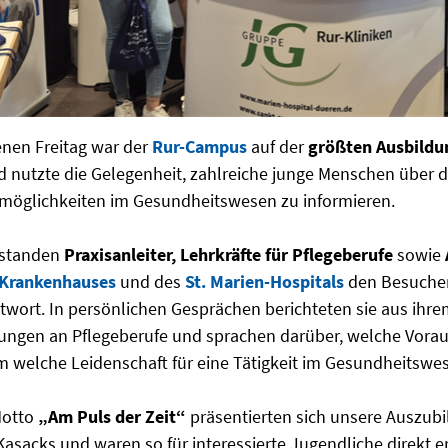
nen Freitag war der
Rur-Campus
auf der
größten Ausbildu
d nutzte die Gelegenheit, zahlreiche junge Menschen über di
möglichkeiten im Gesundheitswesen zu informieren.
standen
Praxisanleiter, Lehrkräfte für Pflegeberufe
sowie
-Krankenhauses
und des
St. Marien-Hospitals
den Besuche
wort. In persönlichen Gesprächen berichteten sie aus ihrem
rungen an Pflegeberufe und sprachen darüber, welche Vor
m welche Leidenschaft für eine Tätigkeit im Gesundheitswes
Motto
„Am Puls der Zeit“
präsentierten sich unsere Auszubi
asacks und waren so für interessierte Jugendliche direkt e