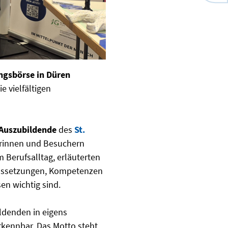
ngsbörse in Düren
e vielfältigen
Auszubildende
des
St.
rinnen und Besuchern
 Berufsalltag, erläuterten
aussetzungen, Kompetenzen
en wichtig sind.
ldenden in eigens
rkennbar. Das Motto steht