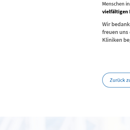
Menschen i
vielfältige
Wir bedank
freuen uns 
Kliniken b
Zurück z