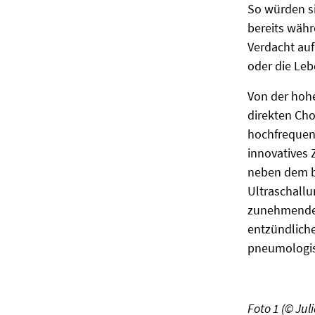
So würden si
bereits währ
Verdacht auf
oder die Leb
Von der hohe
direkten Ch
hochfrequent
innovatives 
neben dem be
Ultraschallu
zunehmenden 
entzündliche
pneumologis
Foto 1 (© Jul