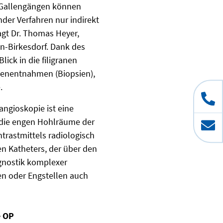
n Gallengängen können
der Verfahren nur indirekt
agt Dr. Thomas Heyer,
en-Birkesdorf. Dank des
ick in die filigranen
benentnahmen (Biopsien),
.
angioskopie ist eine
 die engen Hohlräume der
trastmittels radiologisch
en Katheters, der über den
agnostik komplexer
en oder Engstellen auch
e OP