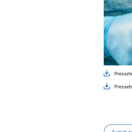
Presset
Presseb
Zurück z