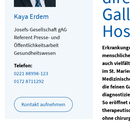
Gal
Kaya Erdem
Hos
Josefs-Gesellschaft gAG
Referent Presse- und
Öffentlichkeitsarbeit
Erkrankunge
Gesundheitswesen
menschliche
auch vielfäl
Telefon:
im St. Marie
0221 88998-123
Medizinische
0172 8711292
die feinen 
diagnostizi
So eröffnet
Kontakt aufnehmen
therapeutis
ohne chirur