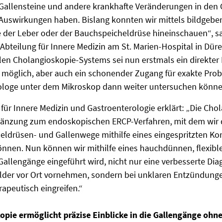
 Gallensteine und andere krankhafte Veränderungen in de
Auswirkungen haben. Bislang konnten wir mittels bildgeben
e der Leber oder der Bauchspeicheldrüse hineinschauen“, s
 Abteilung für Innere Medizin am St. Marien-Hospital in Dür
len Cholangioskopie-Systems sei nun erstmals ein direkter Bl
 möglich, aber auch ein schonender Zugang für exakte Pro
hologe unter dem Mikroskop dann weiter untersuchen könne
 für Innere Medizin und Gastroenterologie erklärt: „Die Chol
gänzung zum endoskopischen ERCP-Verfahren, mit dem wir
ldrüsen- und Gallenwege mithilfe eines eingespritzten Kon
önnen. Nun können wir mithilfe eines hauchdünnen, flexibl
Gallengänge eingeführt wird, nicht nur eine verbesserte Di
ilder vor Ort vornehmen, sondern bei unklaren Entzündung
rapeutisch eingreifen.“
opie ermöglicht präzise Einblicke in die Gallengänge ohn