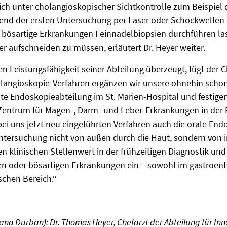
ch unter cholangioskopischer Sichtkontrolle zum Beispiel 
end der ersten Untersuchung per Laser oder Schockwellen 
 bösartige Erkrankungen Feinnadelbiopsien durchführen la
er aufschneiden zu müssen, erläutert Dr. Heyer weiter.
n Leistungsfähigkeit seiner Abteilung überzeugt, fügt der C
olangioskopie-Verfahren ergänzen wir unsere ohnehin sch
e Endoskopieabteilung im St. Marien-Hospital und festige
Zentrum für Magen-, Darm- und Leber-Erkrankungen in der 
i uns jetzt neu eingeführten Verfahren auch die orale Endos
ntersuchung nicht von außen durch die Haut, sondern von 
klinischen Stellenwert in der frühzeitigen Diagnostik und
n oder bösartigen Erkrankungen ein – sowohl im gastroent
chen Bereich.“
iana Durban): Dr. Thomas Heyer, Chefarzt der Abteilung für Inn