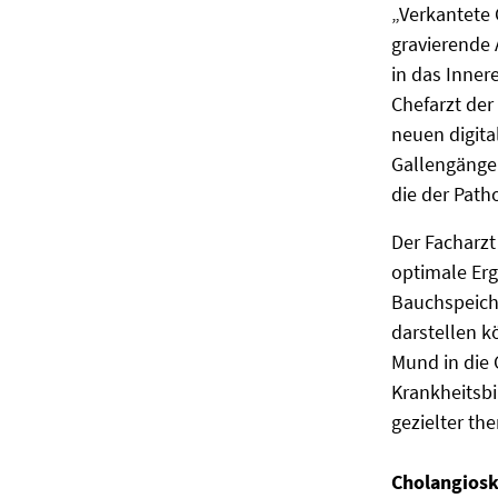
„Verkantete
gravierende 
in das Inner
Chefarzt der
neuen digita
Gallengänge
die der Pat
Der Facharzt
optimale Er
Bauchspeiche
darstellen k
Mund in die 
Krankheitsb
gezielter the
Cholangiosk