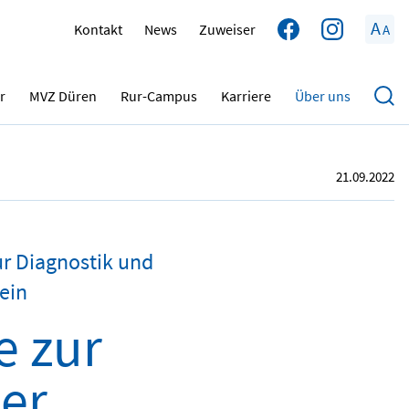
A
Kontakt
News
Zuweiser
A
r
MVZ Düren
Rur-Campus
Karriere
Über uns
21.09.2022
ur Diagnostik und
ein
e zur
der