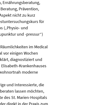
n, Ernährungsberatung,
 Beratung, Prävention,
spekt nicht zu kurz
bstuntersuchungskurs für
ps („Physio- und
upunktur und -pressur“)
n Räumlichkeiten im Medical
al vor einigen Wochen
lärt, diagnostiziert und
. Elisabeth-Krankenhauses
d wohnortnah moderne
ge und Interessierte, die
 beraten lassen möchten,
e des St. Marien-Hospitals
r direkt in der Praxis zum