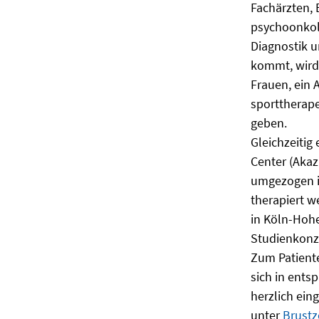
Fachärzten,
psychoonkolo
Diagnostik 
kommt, wird
Frauen, ein 
sporttherap
geben.
Gleichzeitig
Center (Akaz
umgezogen is
therapiert w
in Köln-Hoh
Studienkonz
Zum Patiente
sich in ent
herzlich ein
unter
Brust