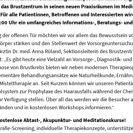
t das Brustzentrum in seinen neuen Praxisräumen im Medic
 Für alle Patientinnen, Betroffenen und Interessierten w
7:00 Uhr ein umfangreiches Informations-, Beratungs- un
 der offenen Tür möchten wir vor allem das Bewusstsein vo
örper stärken und den Stellenwert der Vorsorgeuntersuchu
ärztin Dr. med. Anna Rüland, Sektionsleiterin des Brustzent
rt: „Es gibt heute eine Vielzahl an Vorsorge-, Diagnostik- 
gnose von Brustkrebs bieten wir neben modernen Therapieo
mentäre Behandlungsansätze wie Naturheilkunde, Ernähru
isteltherapie an. Seit Kurzem können wir unseren Patient
lsystem zur Prophylaxe des Haarausfalls während der Ch
r Verfügung stellen. Über all das werden wir die Besucher 
änden und in kostenlosen Workshops informieren.“
kostenlose Abtast-, Akupunktur- und Meditationskurse!
fie-Screening, individuelle Therapiekonzepte, unterstüt