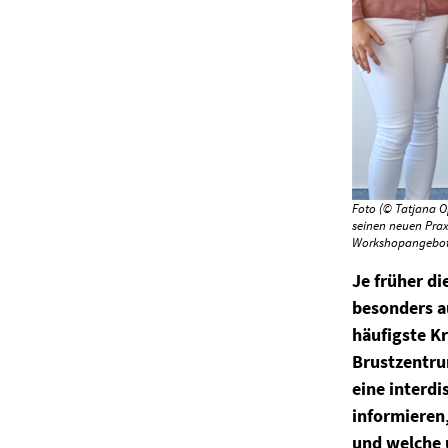
Foto (© Tatjana O
seinen neuen Prax
Workshopangebot
Je früher di
besonders au
häufigste K
Brustzentrum
eine interdi
informieren
und welche 