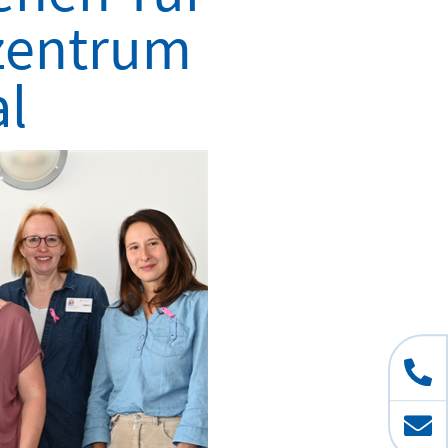
tzentrum
al