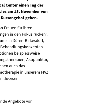
al Center einen Tag der
ird es am 15. November von
d Kursangebot geben.
n Frauen für ihren
ngen in den Fokus rücken“,
rums in Düren-Birkesdorf,
und Behandlungskonzepten.
ptionen beispielsweise
ngstherapien, Akupunktur,
innen auch das
emotherapie in unserem MVZ
an diversen
zende Angebote von