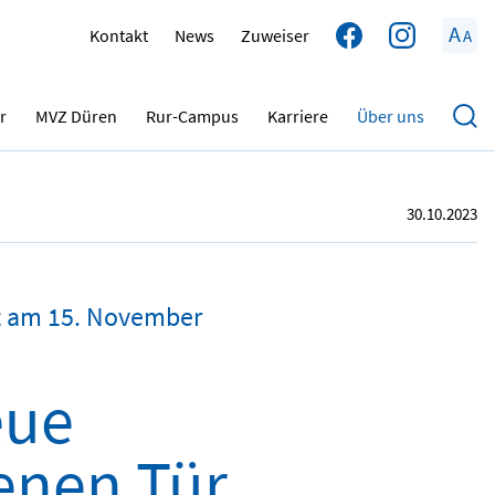
A
Kontakt
News
Zuweiser
A
r
MVZ Düren
Rur-Campus
Karriere
Über uns
30.10.2023
dt am 15. November
eue
enen Tür