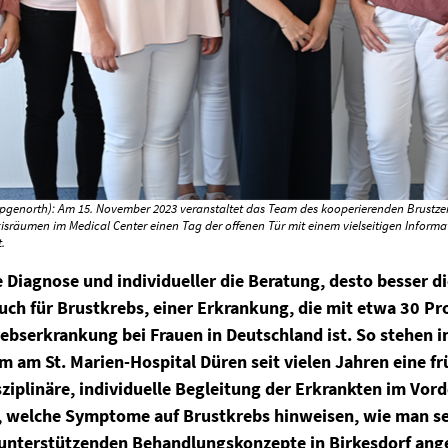
pgenorth): Am 15. November 2023 veranstaltet das Team des kooperierenden Brustze
isräumen im Medical Center einen Tag der offenen Tür mit einem vielseitigen Informa
.
e Diagnose und individueller die Beratung, desto besser di
ch für Brustkrebs, einer Erkrankung, die mit etwa 30 Proz
rebserkrankung bei Frauen in Deutschland ist. So stehen 
 am St. Marien-Hospital Düren seit vielen Jahren eine fr
sziplinäre, individuelle Begleitung der Erkrankten im Vo
, welche Symptome auf Brustkrebs hinweisen, wie man se
unterstützenden Behandlungskonzepte in Birkesdorf ang