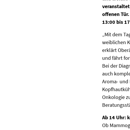
veranstalte
offenen Tür.
13:00 bis 1
„Mit dem Tag
weiblichen K
erklärt Ober
und fährt fo
Bei der Dia
auch komple
Aroma- und M
Kopfhautküh
Onkologie zu
Beratungsst
Ab 14 Uhr: 
Ob Mammogra