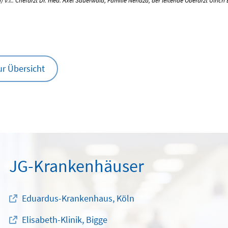
n) v.l.: Chefarzt Dr. med. Axel Sauerwald, Familie Nendza, der leitende Oberarzt Ulr
ur Übersicht
JG-Krankenhäuser
Eduardus-Krankenhaus, Köln
Elisabeth-Klinik, Bigge