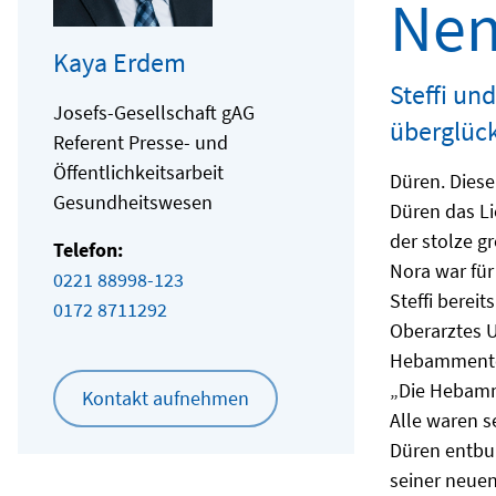
Nen
Kaya Erdem
Steffi un
Josefs-Gesellschaft gAG
überglück
Referent Presse- und
Öffentlichkeitsarbeit
Düren. Diese
Gesundheitswesen
Düren das Li
der stolze g
Telefon:
Nora war für
0221 88998-123
Steffi bereit
0172 8711292
Oberarztes 
Hebammentea
„Die Hebamme
Kontakt aufnehmen
Alle waren s
Düren entbu
seiner neuen