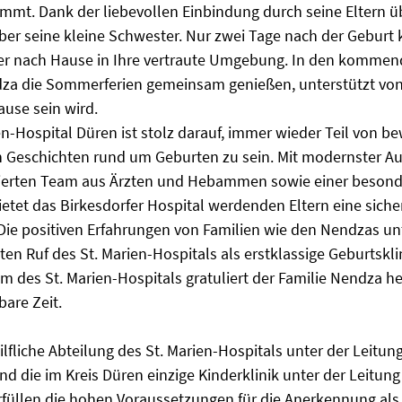
immt. Dank der liebevollen Einbindung durch seine Eltern ü
ber seine kleine Schwester. Nur zwei Tage nach der Geburt 
der nach Hause in Ihre vertraute Umgebung. In den komme
za die Sommerferien gemeinsam genießen, unterstützt von V
use sein wird.
en-Hospital Düren ist stolz darauf, immer wieder Teil von
 Geschichten rund um Geburten zu sein. Mit modernster Au
zierten Team aus Ärzten und Hebammen sowie einer beson
etet das Birkesdorfer Hospital werdenden Eltern eine sich
ie positiven Erfahrungen von Familien wie den Nendzas un
ten Ruf des St. Marien-Hospitals als erstklassige Geburtskli
 des St. Marien-Hospitals gratuliert der Familie Nendza h
are Zeit.
ilfliche Abteilung des St. Marien-Hospitals unter der Leitun
d die im Kreis Düren einzige Kinderklinik unter der Leitung
üllen die hohen Voraussetzungen für die Anerkennung als 