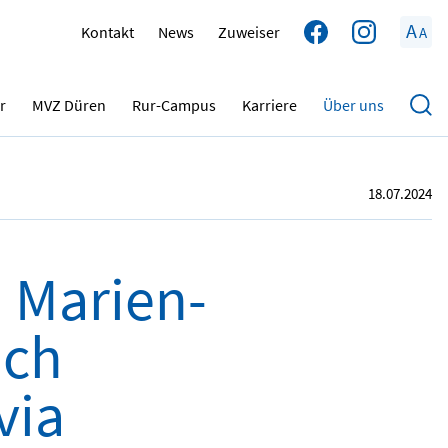
A
Kontakt
News
Zuweiser
A
r
MVZ Düren
Rur-Campus
Karriere
Über uns
18.07.2024
. Marien-
ich
via