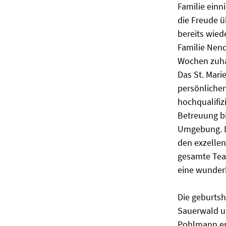
Familie einn
die Freude ü
bereits wie
Familie Nend
Wochen zuha
Das St. Mari
persönlichen
hochqualifi
Betreuung bi
Umgebung. D
den exzellen
gesamte Team
eine wunderb
Die geburtsh
Sauerwald un
Pohlmann erf