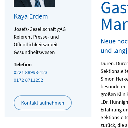
Gas
Kaya Erdem
Mar
Josefs-Gesellschaft gAG
Referent Presse- und
Neue hoch
Öffentlichkeitsarbeit
und langj
Gesundheitswesen
Düren. Düren
Telefon:
Sektionsleit
0221 88998-123
Simon Herken
0172 8711292
besonderen 
großen Klini
„Dr. Hünnigh
Kontakt aufnehmen
Erfahrung un
Sektionsleit
zurück, die 