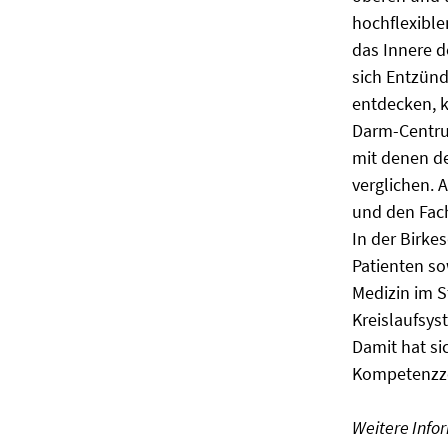
hochflexibl
das Innere d
sich Entzün
entdecken, k
Darm-Centru
mit denen de
verglichen. 
und den Fac
In der Birke
Patienten so
Medizin im S
Kreislaufsys
Damit hat si
Kompetenzze
Weitere Infor