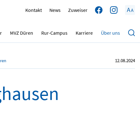
A
Kontakt
News
Zuweiser
A
r
MVZ Düren
Rur-Campus
Karriere
Über uns
üren
12.08.2024
ghausen