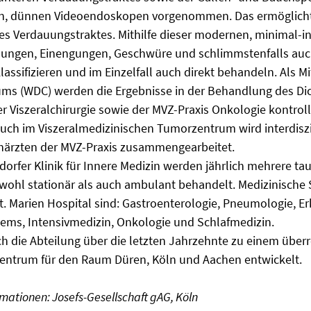
en, dünnen Videoendoskopen vorgenommen. Das ermöglicht e
es Verdauungstraktes. Mithilfe dieser modernen, minimal-i
dungen, Einengungen, Geschwüre und schlimmstenfalls auc
lassifizieren und im Einzelfall auch direkt behandeln. Als 
ms (WDC) werden die Ergebnisse in der Behandlung des 
r Viszeralchirurgie sowie der MVZ-Praxis Onkologie kontrol
Auch im Viszeralmedizinischen Tumorzentrum wird interdiszi
härzten der MVZ-Praxis zusammengearbeitet.
sdorfer Klinik für Innere Medizin werden jährlich mehrere t
wohl stationär als auch ambulant behandelt. Medizinische
t. Marien Hospital sind: Gastroenterologie, Pneumologie, 
tems, Intensivmedizin, Onkologie und Schlafmedizin.
ch die Abteilung über die letzten Jahrzehnte zu einem über
ntrum für den Raum Düren, Köln und Aachen entwickelt.
mationen: Josefs-Gesellschaft gAG, Köln