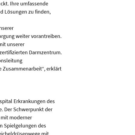
ckt. Ihre umfassende
nd Lösungen zu finden,
nserer
orgung weiter vorantreiben.
mit unserer
zertifizierten Darmzentrum.
onsleitung
e Zusammenarbeit“, erklärt
ospital Erkrankungen des
e. Der Schwerpunkt der
g mit moderner
en Spielgelungen des
eicheldrüsenwege mit