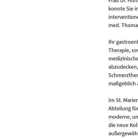
Frau Dr. Hün
konnte Sie 
intervention
med. Thomas 
Ihr gastroen
Therapie, so
medizinische
abzudecken, 
Schmerzthera
maßgeblich a
Im St. Marie
Abteilung fü
moderne, um
die neue Kol
außergewöhnl