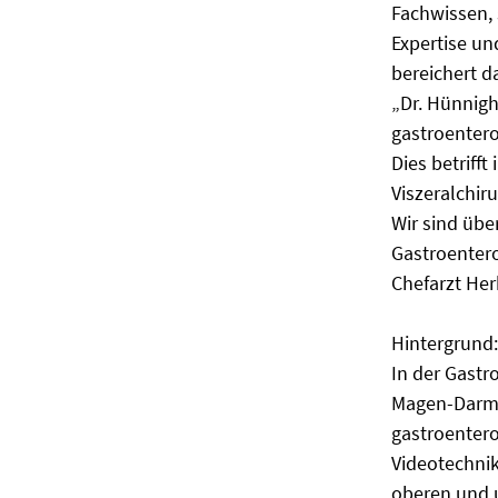
Fachwissen, 
Expertise un
bereichert d
„Dr. Hünnigh
gastroentero
Dies betriff
Viszeralchir
Wir sind übe
Gastroentero
Chefarzt Her
Hintergrund:
In der Gastr
Magen-Darm-
gastroentero
Videotechnik
oberen und 