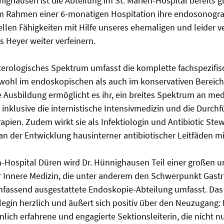
nighausen ist die Abteilung im St. Marien-Hospital bereits g
im Rahmen einer 6-monatigen Hospitation ihre endosonogr
ellen Fähigkeiten mit Hilfe unseres ehemaligen und leider v
Heyer weiter verfeinern.
terologisches Spektrum umfasst die komplette fachspezifis
wohl im endoskopischen als auch im konservativen Bereich
 Ausbildung ermöglicht es ihr, ein breites Spektrum an m
inklusive die internistische Intensivmedizin und die Durchf
pien. Zudem wirkt sie als Infektiologin und Antibiotic Ste
n der Entwicklung hausinterner antibiotischer Leitfäden mi
n-Hospital Düren wird Dr. Hünnighausen Teil einer großen un
r Innere Medizin, die unter anderem den Schwerpunkt Gast
fassend ausgestattete Endoskopie-Abteilung umfasst. Das
legin herzlich und äußert sich positiv über den Neuzugang: 
ich erfahrene und engagierte Sektionsleiterin, die nicht n