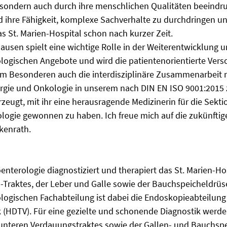
sondern auch durch ihre menschlichen Qualitäten beeindru
d ihre Fähigkeit, komplexe Sachverhalte zu durchdringen u
as St. Marien-Hospital schon nach kurzer Zeit.
ausen spielt eine wichtige Rolle in der Weiterentwicklung u
logischen Angebote und wird die patientenorientierte Vers
t im Besonderen auch die interdisziplinäre Zusammenarbeit 
urgie und Onkologie in unserem nach DIN EN ISO 9001:2015 
rzeugt, mit ihr eine herausragende Medizinerin für die Sekti
logie gewonnen zu haben. Ich freue mich auf die zukünftig
kenrath.
oenterologie diagnostiziert und therapiert das St. Marien-H
Traktes, der Leber und Galle sowie der Bauchspeicheldrüs
logischen Fachabteilung ist dabei die Endoskopieabteilun
 (HDTV). Für eine gezielte und schonende Diagnostik werd
unteren Verdauungstraktes sowie der Gallen- und Bauchsp