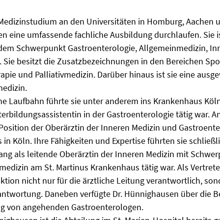
Medizinstudium an den Universitäten in Homburg, Aachen u
 eine umfassende fachliche Ausbildung durchlaufen. Sie is
 dem Schwerpunkt Gastroenterologie, Allgemeinmedizin, In
e. Sie besitzt die Zusatzbezeichnungen in den Bereichen Spo
pie und Palliativmedizin. Darüber hinaus ist sie eine ausge
edizin.
che Laufbahn führte sie unter anderem ins Krankenhaus Köln
terbildungsassistentin in der Gastroenterologie tätig war.
 Position der Oberärztin der Inneren Medizin und Gastroente
in Köln. Ihre Fähigkeiten und Expertise führten sie schließl
ang als leitende Oberärztin der Inneren Medizin mit Schwe
medizin am St. Martinus Krankenhaus tätig war. Als Vertrete
nktion nicht nur für die ärztliche Leitung verantwortlich, 
antwortung. Daneben verfügte Dr. Hünnighausen über die B
ng von angehenden Gastroenterologen.