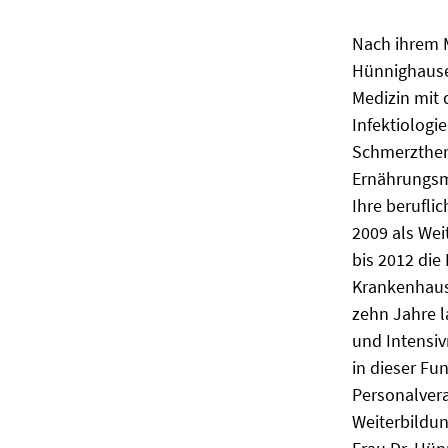
Nach ihrem 
Hünnighausen
Medizin mit
Infektiologi
Schmerzthera
Ernährungsm
Ihre berufli
2009 als Wei
bis 2012 die
Krankenhaus 
zehn Jahre l
und Intensiv
in dieser Fu
Personalver
Weiterbildu