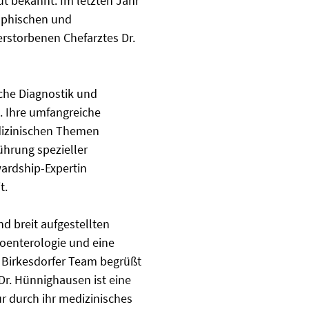
ut bekannt. Im letzten Jahr
aphischen und
erstorbenen Chefarztes Dr.
che Diagnostik und
. Ihre umfangreiche
edizinischen Themen
ührung spezieller
wardship-Expertin
t.
d breit aufgestellten
roenterologie und eine
 Birkesdorfer Team begrüßt
Dr. Hünnighausen ist eine
ur durch ihr medizinisches