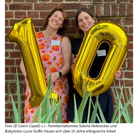
Foto (© Catrin Capell) v.l.: Familienhebamme Sabine Verbracken und
Babylotsin Lucia Goffin freuen sich über 10 Jahre erfolgreiche Arbeit