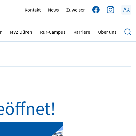
A
Kontakt
News
Zuweiser
A
22.04.2024
r
MVZ Düren
Rur-Campus
Karriere
Über uns
eöffnet!