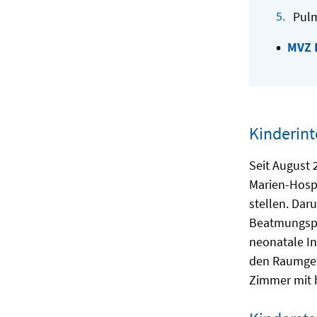
Pul
MVZ P
Kinderint
Seit August 
Marien-Hospi
stellen. Dar
Beatmungsplä
neonatale In
den Raumgew
Zimmer mit h