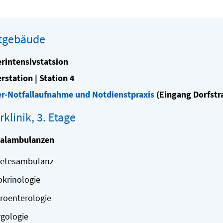
tgebäude
rintensivstatsion
rstation | Station 4
r-Notfallaufnahme und Notdienstpraxis
(Eingang Dorfstr
klinik, 3. Etage
ialambulanzen
betesambulanz
krinologie
roenterologie
rgologie