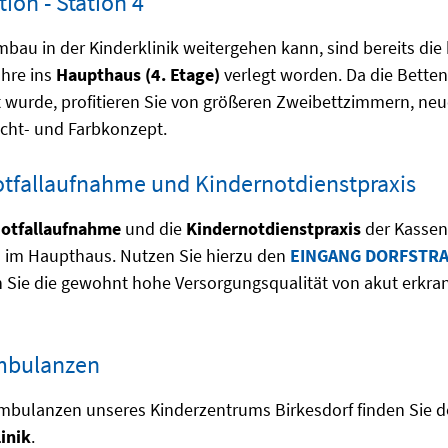
ion - Station 4
bau in der Kinderklinik weitergehen kann, sind bereits die
hre ins
Haupthaus (4. Etage)
verlegt worden. Da die Betten
t wurde, profitieren Sie von größeren Zweibettzimmern, n
cht- und Farbkonzept.
tfallaufnahme und Kindernotdienstpraxis
Notfallaufnahme
und die
Kindernotdienstpraxis
der Kassen
h im Haupthaus. Nutzen Sie hierzu den
EINGANG DORFSTR
n Sie die gewohnt hohe Versorgungsqualität von akut erkra
mbulanzen
mbulanzen unseres Kinderzentrums Birkesdorf finden Sie d
inik
.