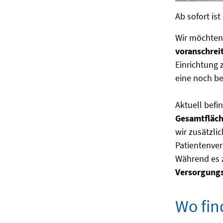
Ab sofort is
Wir möchten 
voranschrei
Einrichtung 
eine noch be
Aktuell befi
Gesamtfläch
wir zusätzli
Patientenve
Während es z
Versorgungs
Wo fin