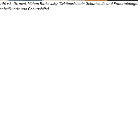
rth) v.l.: Dr. med. Miriam Barkowsky (Sektionsleiterin Geburtshilfe und Pränataldiag
uenheilkunde und Geburtshilfe)
ur Übersicht
JG-Krankenhäuser