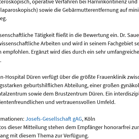
steroskopisch, operative Verfahren bei Harninkontinenz 
 laparoskopisch) sowie die Gebärmutterentfernung auf min
eg.
enschaftliche Tätigkeit fließt in die Bewertung ein. Dr. Sau
issenschaftliche Arbeiten und wird in seinem Fachgebiet s
 empfohlen. Ergänzt wird dies durch ein sehr umfangreiche
.
en-Hospital Düren verfügt über die größte Frauenklinik zwi
ngsstarken geburtshilflichen Abteilung, einer großen gynäk
talzentrum sowie dem Brustzentrum Düren. Ein interdiszipl
ientenfreundlichen und vertrauensvollen Umfeld.
ormationen:
Josefs-Gesellschaft gAG
, Köln
tos dieser Mitteilung stehen dem Empfänger honorarfrei zur
g mit diesem Thema zur Verfügung.