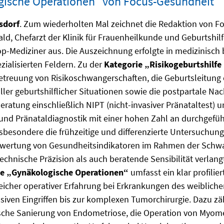
gische Operationen“ von Focus-Gesundheit
sdorf
. Zum wiederholten Mal zeichnet die Redaktion von F
ld, Chefarzt der Klinik für Frauenheilkunde und Geburtshil
op-Mediziner aus. Die Auszeichnung erfolgte in medizinisc
ialisierten Feldern. Zu der
Kategorie „Risikogeburtshilfe
etreuung von Risikoschwangerschaften, die Geburtsleitung 
ler geburtshilflicher Situationen sowie die postpartale N
eratung einschließlich NIPT (nicht-invasiver Pränataltest) u
 und Pränataldiagnostik mit einer hohen Zahl an durchgef
Insbesondere die frühzeitige und differenzierte Untersuchu
wertung von Gesundheitsindikatoren im Rahmen der Schwang
echnische Präzision als auch beratende Sensibilität verlang
ie „Gynäkologische Operationen“
umfasst ein klar profilie
icher operativer Erfahrung bei Erkrankungen des weiblichen
siven Eingriffen bis zur komplexen Tumorchirurgie. Dazu z
sche Sanierung von Endometriose, die Operation von Myom