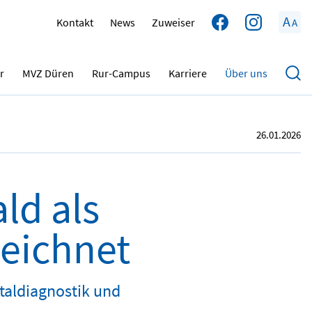
A
Kontakt
News
Zuweiser
A
r
MVZ Düren
Rur-Campus
Karriere
Über uns
26.01.2026
ld als
eichnet
taldiagnostik und