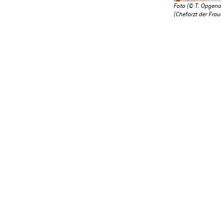
Foto (© T. Opgeno
(Chefarzt der Fra
Zurück z
Kontakt