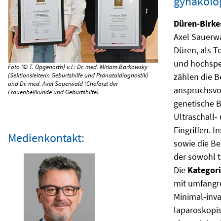
gynäkolo
Düren-Birke
Axel Sauerwa
Düren, als T
und hochspez
Foto (© T. Opgenorth) v.l.: Dr. med. Miriam Barkowsky
(Sektionsleiterin Geburtshilfe und Pränataldiagnostik)
zählen die B
und Dr. med. Axel Sauerwald (Chefarzt der
anspruchsvol
Frauenheilkunde und Geburtshilfe)
genetische B
Ultraschall-
Eingriffen. 
Medienkontakt:
sowie die Be
der sowohl t
Die
Kategor
mit umfangre
Minimal-inva
laparoskopi