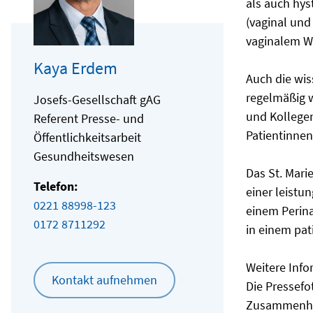
als auch hy
(vaginal und
vaginalem W
Kaya Erdem
Auch die wiss
regelmäßig w
Josefs-Gesellschaft gAG
und Kollegen
Referent Presse- und
Patientinnen
Öffentlichkeitsarbeit
Gesundheitswesen
Das St. Mari
Telefon:
einer leistu
0221 88998-123
einem Perina
0172 8711292
in einem pat
Weitere Inf
Kontakt aufnehmen
Die Pressefo
Zusammenhan