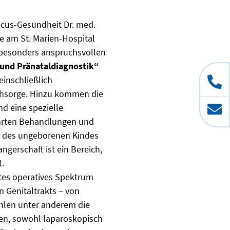
ocus-Gesundheit Dr. med.
fe am St. Marien-Hospital
h besonders anspruchsvollen
 und Pränataldiagnostik“
einschließlich
achsorge. Hinzu kommen die
nd eine spezielle
ührten Behandlungen und
ng des ungeborenen Kindes
erschaft ist ein Bereich,
t.
rtes operatives Spektrum
 Genitaltrakts – von
ählen unter anderem die
en, sowohl laparoskopisch