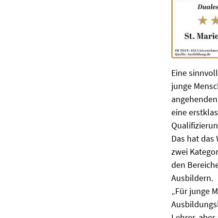
Eine sinnvol
junge Mensch
angehenden 
eine erstkl
Qualifizieru
Das hat das 
zwei Kategor
den Bereich
Ausbildern.
„Für junge M
Ausbildungsb
Lehrer, aber