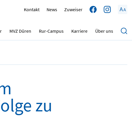
A
Kontakt
News
Zuweiser
A
03.01.2023
r
MVZ Düren
Rur-Campus
Karriere
Über uns
um
Folge zu