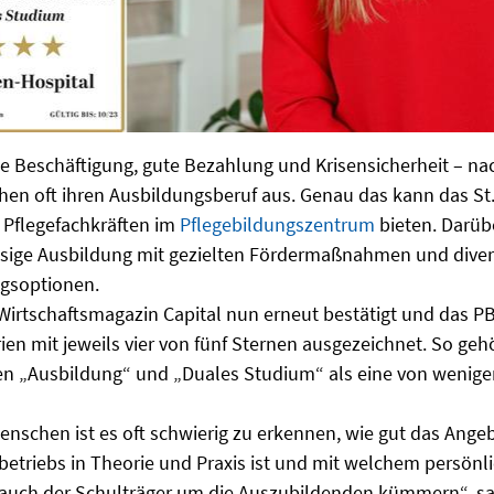
le Beschäftigung, gute Bezahlung und Krisensicherheit – na
en oft ihren Ausbildungsberuf aus. Genau das kann das St.
Pflegefachkräften im
Pflegebildungszentrum
bieten. Darüb
assige Ausbildung mit gezielten Fördermaßnahmen und dive
ngsoptionen.
Wirtschaftsmagazin Capital nun erneut bestätigt und das PB
ien mit jeweils vier von fünf Sternen ausgezeichnet. So geh
en „Ausbildung“ und „Duales Studium“ als eine von wenige
enschen ist es oft schwierig zu erkennen, wie gut das Ange
etriebs in Theorie und Praxis ist und mit welchem persönl
 auch der Schulträger um die Auszubildenden kümmern“, sa