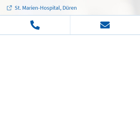
St. Marien-Hospital, Düren
JG-Krankenhaus-Verbund
Josefs-Gesellschaft
"
Im Mittelpunkt der Mensch
" ist unser Leitsatz. An ihm
und unseren christlichen Wurzeln richten wir unsere
medizinische und pflegerische Behandlung und
Betreuung der Patientinnen und Patienten aus. Deren
Wohlbefinden und Zufriedenheit ist Orientierung für