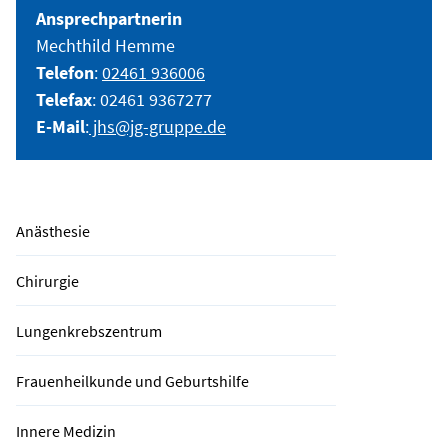
Ansprechpartnerin
Mechthild Hemme
Telefon
:
02461 936006
Telefax
: 02461 9367277
E-Mail
:
jhs@jg-gruppe.de
Anästhesie
Chirurgie
Lungenkrebszentrum
Frauenheilkunde und Geburtshilfe
Innere Medizin