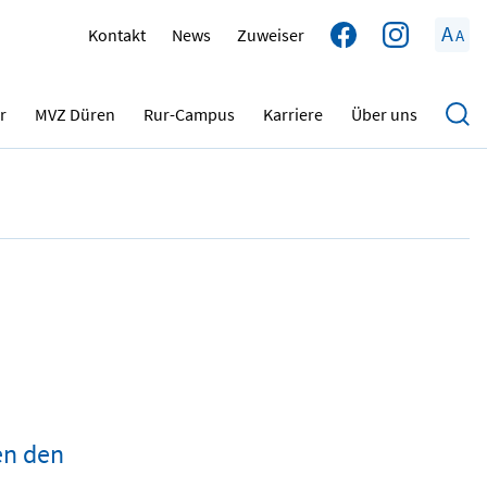
A
Kontakt
News
Zuweiser
A
25.07.2025
r
MVZ Düren
Rur-Campus
Karriere
Über uns
en den