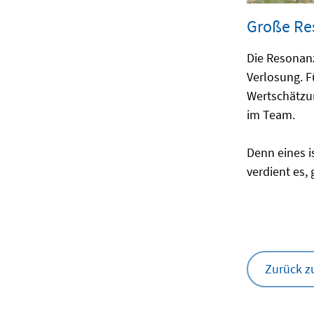
Große Res
Die Resonanz
Verlosung. F
Wertschätzun
im Team.
Denn eines is
verdient es,
Zurück z