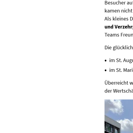
Besucher au
kamen nicht 
Als kleines 
und Verzehr
Teams Freund
Die glückli
im St. Aug
im St. Mar
Überreicht w
der Wertschä