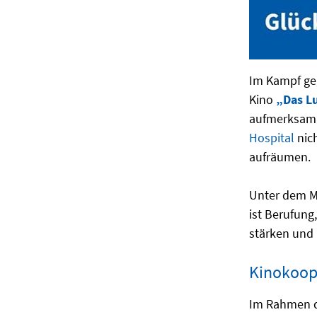
Im Kampf ge
Kino
„Das L
aufmerksamk
Hospital
nich
aufräumen.
Unter dem M
ist Berufung
stärken und 
Kinokoop
Im Rahmen d