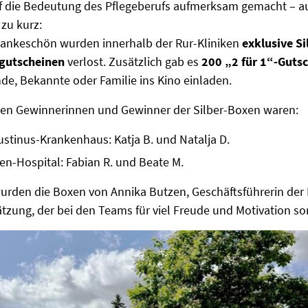
f die Bedeutung des Pflegeberufs aufmerksam gemacht – a
zu kurz:
Dankeschön wurden innerhalb der Rur-Kliniken
exklusive Si
gutscheinen
verlost. Zusätzlich gab es
200 „2 für 1“-Guts
e, Bekannte oder Familie ins Kino einladen.
chen Gewinnerinnen und Gewinner der Silber-Boxen waren:
ustinus-Krankenhaus: Katja B. und Natalja D.
ien-Hospital: Fabian R. und Beate M.
urden die Boxen von Annika Butzen, Geschäftsführerin der
tzung, der bei den Teams für viel Freude und Motivation so