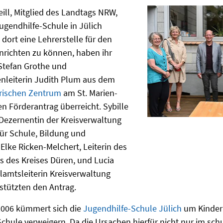
Peill, Mitglied des Landtags NRW,
ugendhilfe-Schule in Jülich
dort eine Lehrerstelle für den
inrichten zu können, haben ihr
 Stefan Grothe und
nleiterin Judith Plum aus dem
trischen Zentrum
am St. Marien-
en Förderantrag überreicht. Sybille
ezernentin der Kreisverwaltung
ür Schule, Bildung und
 Elke Ricken-Melchert, Leiterin des
 des Kreises Düren, und Lucia
lamtsleiterin Kreisverwaltung
stützten den Antrag.
 2006 kümmert sich die
Jugendhilfe-Schule Jülich
um Kinder 
chule verweigern. Da die Ursachen hierfür nicht nur im sch