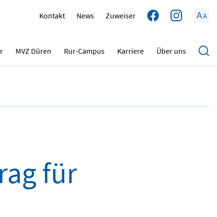
A
Kontakt
News
Zuweiser
A
03.06.2022
r
MVZ Düren
Rur-Campus
Karriere
Über uns
rag für