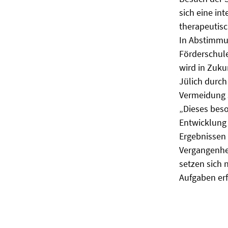
sich eine in
therapeutis
In Abstimmu
Förderschule
wird in Zuku
Jülich durch
Vermeidung s
„Dieses bes
Entwicklung 
Ergebnissen 
Vergangenhei
setzen sich 
Aufgaben erf