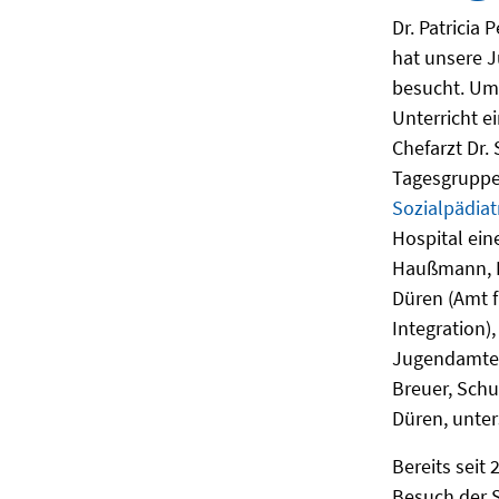
Dr. Patricia 
hat unsere J
besucht. Um 
Unterricht e
Chefarzt Dr.
Tagesgruppe
Sozialpädia
Hospital ein
Haußmann, D
Düren (Amt f
Integration),
Jugendamtes
Breuer, Schu
Düren, unter
Bereits seit
Besuch der S