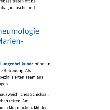
bses treten oft bei
e diagnostische und
Pneumologie
Marien-
 Lungenheilkunde
bündeln
e Betreuung. Als
pezialisierten Team aus
ogen.
ausweichliches Schicksal.
eben retten. Am
auch Mut machen: Mit der