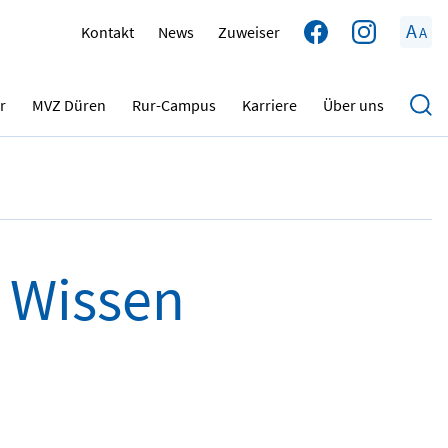
A
Kontakt
News
Zuweiser
A
01.08.2025
r
MVZ Düren
Rur-Campus
Karriere
Über uns
 Wissen