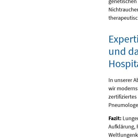
genetischen 
Nichtraucher
therapeutisc
Expert
und da
Hospit
In unserer A
wir modernst
zertifiziertes
Pneumologen
Fazit:
Lungen
Aufklärung,
Weltlungenkr