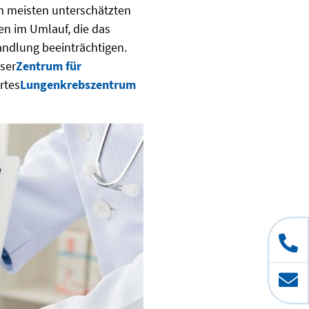
am meisten unterschätzten
en im Umlauf, die das
andlung beeinträchtigen.
ser
Zentrum für
rtes
Lungenkrebszentrum