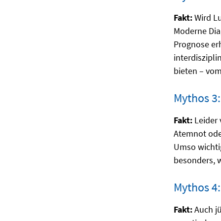
Fakt:
Wird Lu
Moderne Diag
Prognose er
interdiszipl
bieten – vom
Mythos 3:
Fakt:
Leider 
Atemnot oder
Umso wichti
besonders, w
Mythos 4:
Fakt:
Auch j